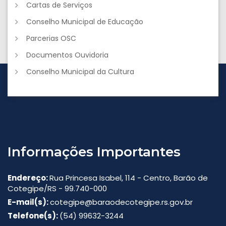
Cartas de Serviços
Conselho Municipal de Educação
Parcerias OSC
Documentos Ouvidoria
Conselho Municipal da Cultura
Informações Importantes
Endereço:
Rua Princesa Isabel, 114 - Centro, Barão de
Cotegipe/RS - 99.740-000
E-mail(s):
cotegipe@baraodecotegipe.rs.gov.br
Telefone(s):
(54) 99632-3244